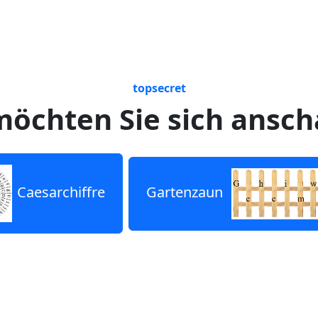
topsecret
öchten Sie sich ansc
Caesarchiffre
Gartenzaun